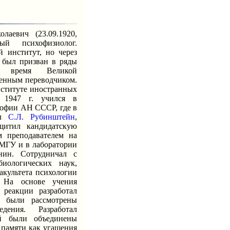
евич (23.09.1920,
ый психофизиолог.
 институт, но через
 был призван в ряды
 время Великой
енным переводчиком.
нституте иностранных
 1947 г. учился в
софии АН СССР, где в
ил
С.Л. Рубинштейн
,
щитил кандидатскую
м преподавателем на
 МГУ и в лаборатории
нин. Сотрудничал с
иологических наук,
акультета психологии
 На основе учения
реакции разработал
е были рассмотрены
дения. Разработал
ой были объединены
 памяти как угашения