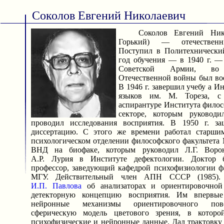
Соколов Евгений Николаевич
Соколов Евгений Никола
Горький) — отечественн
Поступил в Политехнический
год обучения — в 1940 г. —
Советской Армии, во
Отечественной войны был во
В 1946 г. завершил учебу а И
языков им. М. Тореза, с
аспирантуре Института фило
секторе, которым руковод
проводил исследования восприятия. В 1950 г. за
диссертацию. С этого же времени работал старши
психологическом отделении философского факультета
ВНД на биофаке, которым руководил Л.Г. Воро
А.Р. Лурия в Институте дефектологии. Доктор б
профессор, заведующий кафедрой психофизиологии ф
МГУ. Действительный член АПН СССР (1985).
И.П. Павлова
об анализаторах и ориентировочной 
детекторную концепцию восприятия. Им впервы
нейронные механизмы ориентировочного пове
сферическую модель цветового зрения, в котор
психофизические и нейронные данные. Дал трактовку