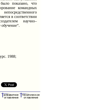
 было показано, что
ирование командных
непосредственного
ляется в соответствии
здателем научно–
 обучение“.
рс. 1988;