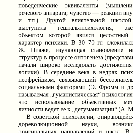
поведенческие эквиваленты (мышле
речевого аппарата; чувство — реакции вн
и т.п.). Другой влиятельной школо
выступила гештальтпсихология, экс
объектом которой явился целостный
характер психики. В 30–70 гг. сложилас
Ж. Пиаже, изучающая становление ин
структур в процессе онтогенеза (представ
начали широко исследовать достижения
логики). В середине века в недрах псих
неофрейдизм, связывающий бессознател
социальными факторами (Э. Фромм и др.
называемая „гуманистическая“ психологи
что использование объективных мет
личности ведет ее к „дегуманизации“ (А. М
В советской психологии, опирающейся
дореволюционной науки, возник
оригинальных направлений и школ. В 