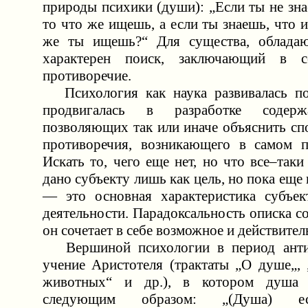
природы психики (души): „Если ты не зн
то что же ищешь, а если ты знаешь, что 
же ты ищешь?“ Для существа, обладаю
характерен поиск, заключающий в с
противоречие.
Психология как наука развивалась по 
продвигалась в разработке содерж
позволяющих так или иначе объяснить сп
противоречия, возникающего в самом п
Искать то, чего еще нет, но что все–так
дано субъекту лишь как цель, но пока еще 
— это основная характеристика субъек
деятельности. Парадоксальность описка со
он сочетает в себе возможное и действител
Вершиной психологии в период анти
учение Аристотеля (трактаты „О душе„,
животных“ и др.), в котором душа х
следующим образом: „(Душа) ес