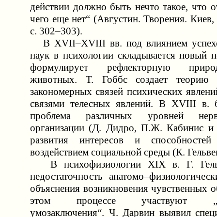
действии должно быть нечто такое, что о
чего еще нет“ (Августин. Творения. Киев, 
с. 302–303).
В XVII–XVIII вв. под влиянием успехо
наук в психологии складывается новый п
формулирует рефлекторную приро
животных. Т. Гоббс создает теорию 
закономерных связей психических явлени
связями телесных явлений. В XVIII в. 
проблема различных уровней нервн
организации (Д. Дидро, П.Ж. Кабинис и 
развития интересов и способностей
воздействием социальной среды (К. Гельве
В психофизиологии XIX в. Г. Гельм
недостаточность анатомо–физиологичес
объяснения возникновения чувственных об
этом процессе участвуют „бес
умозаключения“. Ч. Дарвин выявил спе