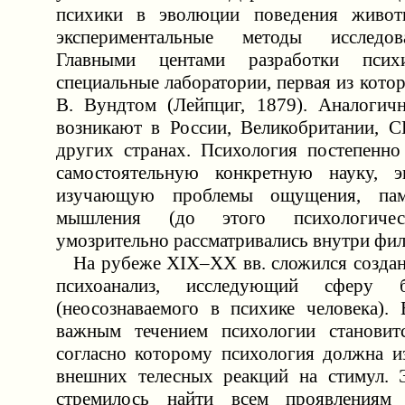
психики в эволюции поведения живот
экспериментальные методы исследов
Главными центами разработки психи
специальные лаборатории, первая из кото
В. Вундтом (Лейпциг, 1879). Аналогич
возникают в России, Великобритании, 
других странах. Психология постепенно
самостоятельную конкретную науку, эк
изучающую проблемы ощущения, памя
мышления (до этого психологиче
умозрительно рассматривались внутри фи
На рубеже XIX–XX вв. сложился создан
психоанализ, исследующий сферу бе
(неосознаваемого в психике человека).
важным течением психологии становитс
согласно которому психология должна и
внешних телесных реакций на стимул. 
стремилось найти всем проявлениям