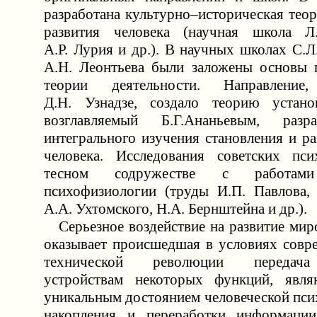
разработана культурно–историческая тео
развития человека (научная школа Л.
А.Р. Лурия и др.). В научных школах С.
А.Н. Леонтьева были заложены основы 
теории деятельности. Направление,
Д.Н. Узнадзе, создало теорию установ
возглавляемый Б.Г.Ананьевым, разр
интегрального изучения становления и р
человека. Исследования советских пс
тесном содружестве с работам
психофизиологии (труды И.П. Павлова, 
А.А. Ухтомского, Н.А. Бернштейна и др.).
Серьезное воздействие на развитие мир
оказывает происшедшая в условиях совр
технической революции передача
устройствам некоторых функций, явл
уникальным достоянием человеческой пс
накопления и переработки информации