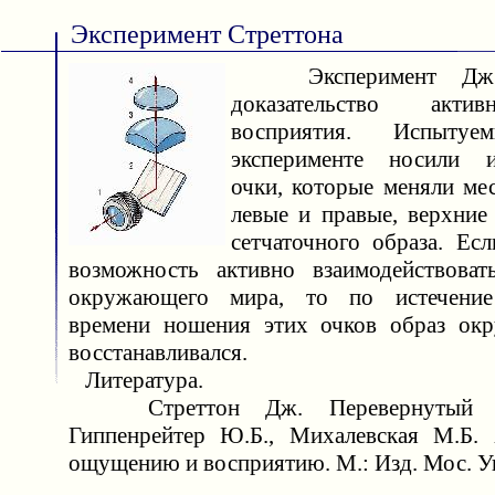
Эксперимент Стреттона
Эксперимент Дж. 
доказательство акти
восприятия. Испыт
эксперименте носили и
очки, которые меняли ме
левые и правые, верхние
сетчаточного образа. Ес
возможность активно взаимодействоват
окружающего мира, то по истечение
времени ношения этих очков образ ок
восстанавливался.
Литература.
Стреттон Дж. Перевернутый ми
Гиппенрейтер Ю.Б., Михалевская М.Б. 
ощущению и восприятию. М.: Изд. Мос. Ун