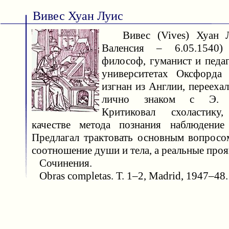
Вивес Хуан Луис
Вивес (Vives) Хуан Лу
Валенсия – 6.05.1540
философ, гуманист и педа
университетах Оксфорда
изгнан из Англии, перееха
лично знаком с Э. Р
Критиковал схоластику
качестве метода познания наблюдение 
Предлагал трактовать основным вопросо
соотношение души и тела, а реальные про
Сочинения.
Obras completas. T. 1–2, Madrid, 1947–48.