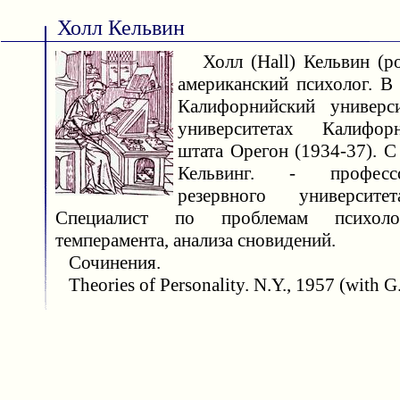
Холл Кельвин
Холл (Hаll) Кельвин (род
американский психолог. В
Калифорнийский универси
университетах Калифор
штата Орегон (1934-37). С
Кельвинг. - професс
резервного универси
Специалист по проблемам психоло
темперамента, анализа сновидений.
Сочинения.
Theories of Personality. N.Y., 1957 (with G.