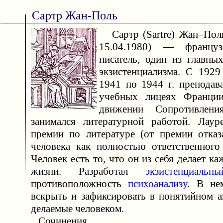
Сартр Жан-Поль
Сартр (Sartre) Жан–Поль
15.04.1980) — француз
писатель, один из главны
экзистенциализма. С 1929
1941 по 1944 г. препода
учебных лицеях Франции
движении Сопротивлен
занимался литературной работой. Лаур
премии по литературе (от премии отказа
человека как полностью ответственного
Человек есть то, что он из себя делает к
жизни. Разработал
экзистенциальн
противоположность
психоанализу
. В не
вскрыть и зафиксировать в понятийном а
делаемые человеком.
Сочинения.