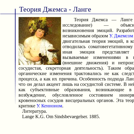
Теория Джемса - Ланге
Теория Джемса — Ланге (от
исследование) — объясн
возникновения эмоций. Разрабо
независимым образом
У. Джемсом
двигательная теория эмоций, в 
отводилась соматовегетативному
иная эмоция представляет
вызываемые изменениями в п
(внешние движения) и непроиз
сосудистая, секреторная деятельность). Таким обр
органические изменения трактовались не как следс
процесса, а как их причина. Особенность подхода Лан
что он делал акцент лишь на сосудистой системе. В н
как субъективные образования, возникающие в
возбуждение, обусловленное состоянием инн
кровеносных сосудов висцеральных органов. Эта тео
критике
У. Кенноном
.
Литература.
Lange K.G. Om Sindsbevaegelser. 1885.