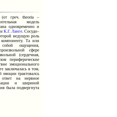
 греч. theoria –
ительная модель
тана одновременно и
и
К.Г. Ланге
. Сосудо–
которой ведущую роль
 компоненту. Та или
 собой ощущения,
роизвольной сфере
вольной (сердечная,
азом периферические
твие эмоционального
ге заключалась в том,
ей эмоции трактовалсь
 ответ на нервное
ервации и шириной
рия была подвергнута