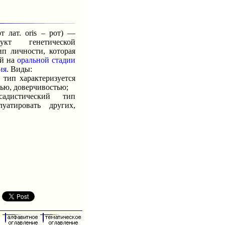
 лат. оris – рот) —
рукт генетической
ип личности, которая
ей на
оральной стадии
ия
. Виды:
ип характеризуется
ью, доверчивостью;
стический тип
луатировать других,