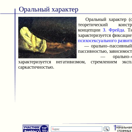
Оральный характер
Оральный характер (от
теоретический конст
концепции
З. Фрейда
. Т
характеризуется фиксаци
психосексуального развит
— орально–пассивный т
пассивностью, зависимост
— орально–сади
характеризуется негативизмом, стремлением эксп
саркастичностью.