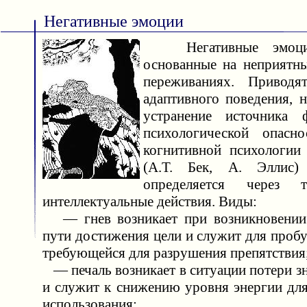
Негативные эмоции
Негативные эмоци
основанные на неприятн
переживаниях. Приводя
адаптивного поведения, 
устранение источника 
психологической опасн
когнитивной психологии
(А.Т. Бек, А. Эллис)
определяется через
интеллектуальные действия. Виды:
— гнев возникает при возникновении 
пути достижения цели и служит для проб
требующейся для разрушения препятствия
— печаль возникает в ситуации потери з
и служит к снижению уровня энергии для
использования;