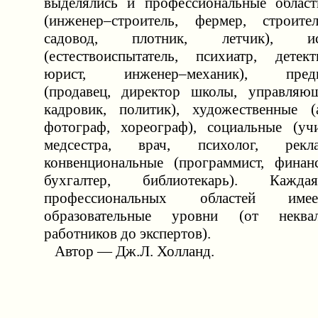
выделялись и профессиональные област
(инженер–строитель, фермер, строите
садовод, плотник, летчик), иссл
(естествоиспытатель, психиатр, детек
юрист, инженер–механик), предпр
(продавец, директор школы, управляющ
кадровик, политик), художественные (а
фотограф, хореограф), социальные (учи
медсестра, врач, психолог, рекл
конвенциональные (программист, финан
бухгалтер, библиотекарь). Ка
профессиональных областей име
образовательные уровни (от неквал
работников до экспертов).
Автор — Дж.Л. Холланд.