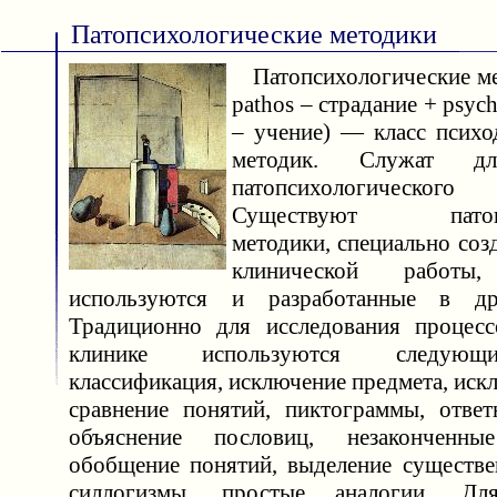
Патопсихологические методики
Патопсихологические мет
pathos – страдание + psyc
– учение) — класс психо
методик. Служат дл
патопсихологическо
Существуют патопси
методики, специально со
клинической работ
используются и разработанные в др
Традиционно для исследования процес
клинике используются следующ
классификация, исключение предмета, иск
сравнение понятий, пиктограммы, ответ
объяснение пословиц, незаконченны
обобщение понятий, выделение существе
силлогизмы, простые аналогии. Для