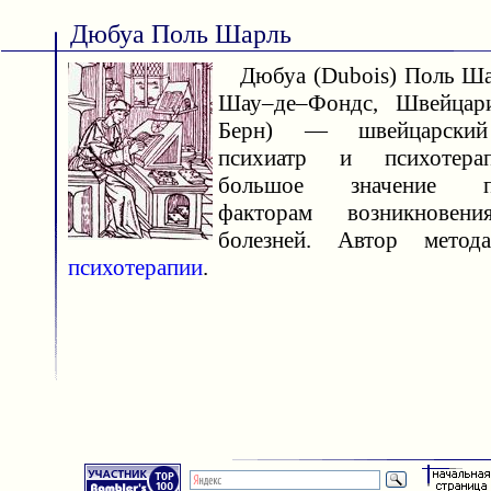
Дюбуа Поль Шарль
Дюбуа (Dubois) Поль Шар
Шау–де–Фондс, Швейцари
Берн) — швейцарский 
психиатр и психотерап
большое значение пс
факторам возникновени
болезней. Автор мето
психотерапии
.