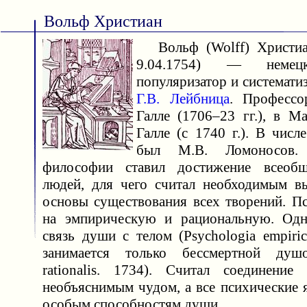
Вольф Христиан
Вольф (Wolff) Христиан
9.04.1754) — немец
популяризатор и системат
Г.В. Лейбница
. Професс
Галле (1706–23 гг.), в М
Галле (с 1740 г.). В числ
был М.В. Ломоносов.
философии ставил достижение всеобщ
людей, для чего считал необходимым в
основы существования всех творений. П
на эмпирическую и рациональную. Одна
связь души с телом (Psychologia empiric
занимается только бессмертной душо
rationalis. 1734). Считал соединени
необъяснимым чудом, а все психические 
особым способностям души.