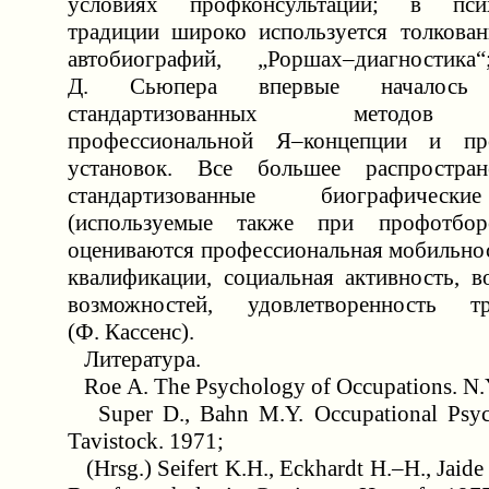
условиях профконсультации; в псих
традиции широко используется толкова
автобиографий, „Роршах–диагностик
Д. Сьюпера впервые началось и
стандартизованных методов 
профессиональной Я–концепции и пр
установок. Все большее распростра
стандартизованные биографическ
(используемые также при профотбор
оцениваются профессиональная мобильно
квалификации, социальная активность, в
возможностей, удовлетворенность
(Ф. Кассенс).
Литература.
Roe A. The Psychology of Occupations. N.Y
Super D., Bahn M.Y. Occupational Psyc
Tavistock. 1971;
(Hrsg.) Seifert K.H., Eckhardt H.–H., Jaid