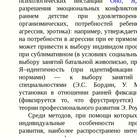
психологических инстанций
Оно
,
Я
разрешения эмоциональных конфликто
раннем детстве при удовлетворен
организмических, потребностей ребенк
агрессия, эротика): например, утверждает
на потребности в агрессии при ее прямо
может привести к выбору индивидом проф
при сублимативном (в условиях социальн
выбору занятий батальной живописью, пр
Я–идентичность (при идентификации
нормами) — к выбору занятий 
специальностями (Э.С. Бордин, У. 
установки в отношении ранней фиксаци
(фиксируется то, что фрустрируется)
теории профессионального развития Э. Роу
Среди методов, при помощи которых
индивидуальные особенности проф
развития, наиболее распространено инт