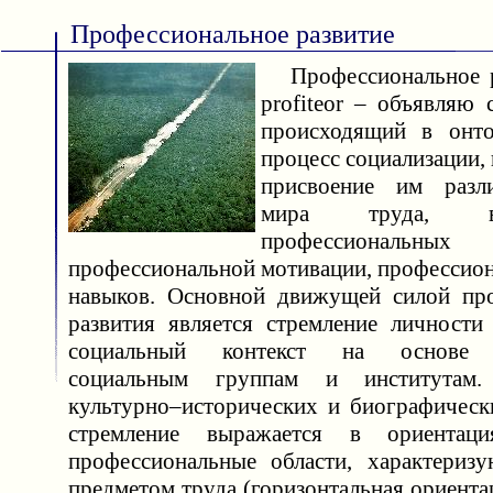
Профессиональное развитие
Профессиональное ра
profiteor – объявляю
происходящий в онто
процесс социализации,
присвоение им разл
мира труда, в
профессиональ
профессиональной мотивации, профессион
навыков. Основной движущей силой про
развития является стремление личности
социальный контекст на основе 
социальным группам и институтам
культурно–исторических и биографическ
стремление выражается в ориентац
профессиональные области, характериз
предметом труда (горизонтальная ориентац