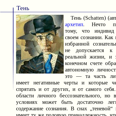
Тень
Тень (Schatten) (а
архетип
. Нечто пр
тому, что индивид
своем сознании. Как
избранной сознатель
не допускается к
реальной жизни, и 
конечном счете обра
автономную личност
это — та часть лич
имеет негативные черты и которые че
спрятать и от других, и от самого себя
области личного бессознательного, но 
условиях может быть достаточно ле
содержание сознания. В снах „теневой“ 
имеет ту же половую принадлежность, чт