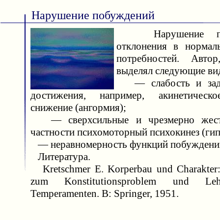
Нарушение побуждений
Нарушение по
отклонения в нормал
потребностей. Авт
выделял следующие ви
— слабость и заде
достижения, например, акинетическо
снижение (ангормия);
— сверхсильные и чрезмерно жестк
частности психомоторный психокинез (гип
— неравномерность функций побуждений
Литература.
Kretschmer E. Korperbau und Charakter:
zum Konstitutionsproblem und L
Temperamenten. B: Springer, 1951.