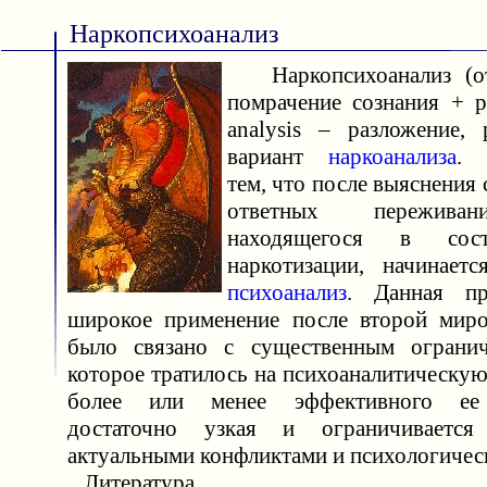
Наркопсихоанализ
Наркопсихоанализ (от
помрачение сознания + 
analysis – разложение,
вариант
наркоанализа
. 
тем, что после выяснения
ответных переживан
находящегося в сост
наркотизации, начинает
психоанализ
. Данная пр
широкое применение после второй миро
было связано с существенным огранич
которое тратилось на психоаналитическую
более или менее эффективного ее 
достаточно узкая и ограничивается
актуальными конфликтами и психологичес
Литература.