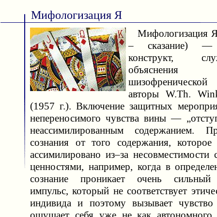
Мифологизация Я
Мифологизация Я (
– сказание) — 
конструкт, с
объяснения во
шизофренической
авторы W.Th. Wink
(1957 г.). Включение защитных меропри
непереносимого чувства вины — „отсту
неассимилированным содержанием. П
сознания от того содержания, которое
ассимилировано из–за несовместимости
ценностями, например, когда в определе
сознание проникает очень сильный 
импульс, который не соответствует этич
индивида и поэтому вызывает чувство
ощущает себя уже не как автономного 