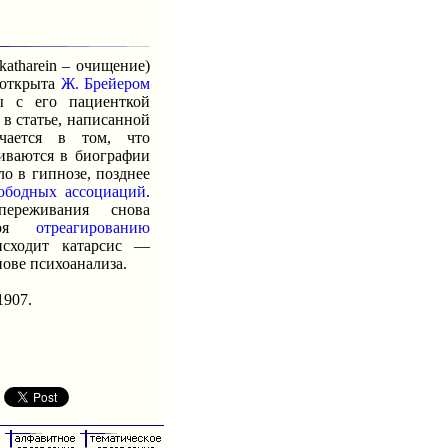
atharein – очищение)
 открыта
Ж. Брейером
ы с его пациенткой
 в статье, написанной
чается в том, что
иваются в биографии
ло в гипнозе, позднее
вободных ассоциаций
.
ереживания снова
даря
отреагированию
исходит катарсис —
нове психоанализа.
1907.