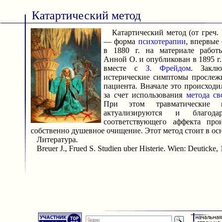
Катартический метод
Катартический метод (от греч. k
— форма
психотерапии
, впервые
в 1880 г. на материале работ
Анной О. и опубликован в 1895 г.
вместе с
З. Фрейдом
. Заклю
истерические симптомы прослеж
пациента. Вначале это происходи
за счет использования
метода с
При этом травматические п
актуализируются и благо
соответствующего аффекта про
собственно душевное очищение. Этот метод стоит в ос
Литература.
Breuer J., Frued S. Studien uber Histerie. Wien: Deuticke, 