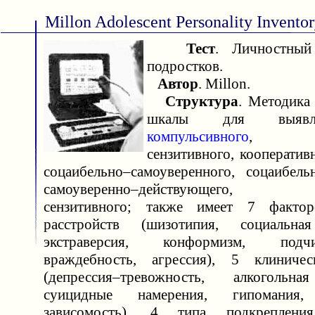
Millon Adolescent Personality Invento
Тест
. Личностный
подростков.
Автор
. Millon.
Структура
. Методика
шкалы для выявл
компульсивного
, зат
сензитивного, кооператив
соцаибельно–самоуверенного, соцаибельн
самоуверенно–действующего, д
сензитивного; также имеет 7 факто
расстройств (шизотипия, социальна
экстраверсия, конформизм, подчине
враждебность, агрессия), 5 клиниче
(депрессия–тревожность, алкогольна
суицидные намерения, гипомания, 
зависомость), 4 типа подкрепления