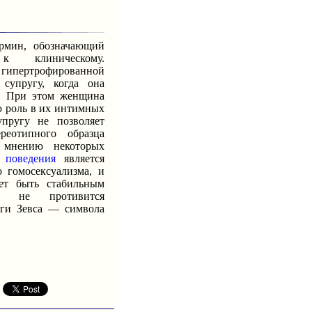
ин, обозначающий
к клиническому.
ертрофированной
упругу, когда она
о. При этом женщина
ю роль в их интимных
упругу не позволяет
реотипного образца
 мнению некоторых
а
поведения
является
 гомосексуализма, и
ет быть стабильным
а не противится
уги Зевса — символа