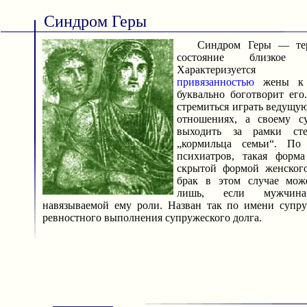
Синдром Геры
Синдром Геры — терм
состояние близкое 
Характеризуется гип
привязанностью
жены к с
буквально боготворит ег
стремиться играть ведущу
отношениях, а своему с
выходить за рамки сте
„кормильца семьи“. По
психиатров, такая форм
скрытой формой женского
брак в этом случае мож
лишь, если мужчин
навязываемой ему роли. Назван так по имени супр
ревностного выполнения супружеского долга.