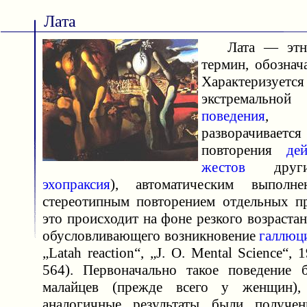
Лата
Лата — этнос
термин, обозна
Характеризуетс
экстремальн
поведения
, 
разворачива
повторения
де
жестов
друг
эхопраксия
), автоматическим выполне
стереотипным повторением отдельных п
это происходит на фоне резкого возраста
обусловливающего возникновение
галлюц
„Latah reaction“, „J. O. Mental Science“, 
564). Первоначально такое поведение 
малайцев (прежде всего у женщин),
аналогичные результаты были получ