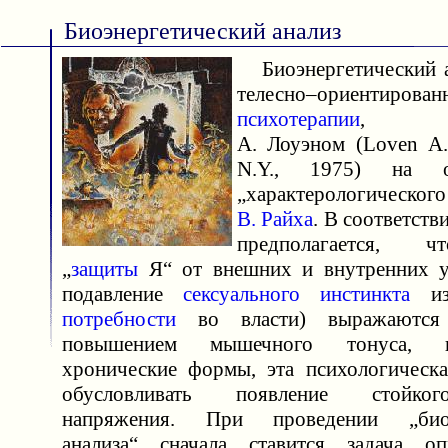
Биоэнергетический анализ
Биоэнергетический 
телесно–ориентирован
психотерапии
, раз
А. Лоуэном (Loven A. 
N.Y., 1975) на о
„характерологичес
В. Райха
. В соответств
предполагается, 
„
защиты
Я“ от внешних и внутренних у
подавление
сексуального инстинкта
из–
потребности
во власти) выражаются 
повышением мышечного тонуса, и
хронические формы, эта психологическ
обусловливать появление стойко
напряжения. При проведении „биоэн
анализа“ сначала ставится задача оп