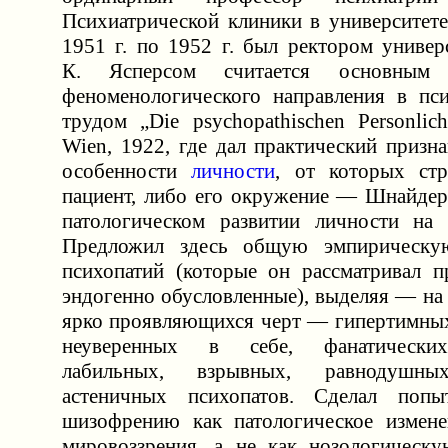
Психиатрической клиники в университете
1951 г. по 1952 г. был ректором универ
К. Ясперсом считается основным п
феноменологического направления в пс
трудом „Die psychopathischen Personlichk
Wien, 1922, где дал практический призн
особенности
личности
, от которых стр
пациент, либо его окружение — Шнайдер
патологическом развитии личности на 
Предложил здесь общую эмпирическу
психопатий (которые он рассматривал п
эндогенно обусловленные), выделяя — на
ярко проявляющихся черт — гипертимных
неуверенных в себе, фанатических
лабильных, взрывных, равнодушных
астеничных психопатов. Сделал попы
шизофрению как патологическое измене
мировоззрения, а не как нозологическ