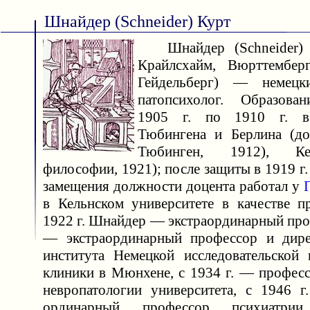
Шнайдер (Schneider) Курт
Шнайдер (Schneider) К
Крайлсхайм, Вюрттемберг
Гейдельберг) — немецк
патопсихолог. Образов
1905 г. по 1910 г. в 
Тюбингена и Берлина (до
Тюбинген, 1912), Ке
философии, 1921); после защиты в 1919 г.
замещения должности доцента работал у
в Кельнском университете в качестве пр
1922 г. Шнайдер — экстраординарный проф
— экстраординарный профессор и дире
института Немецкой исследовательской 
клиники в Мюнхене, с 1934 г. — професс
невропатологии университета, с 1946 
ординарный профессор психиатри