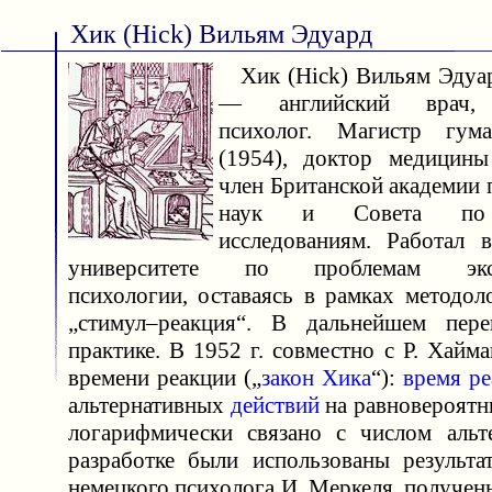
Хик (Hick) Вильям Эдуард
Хик (Hick) Вильям Эдуар
— английский врач, п
психолог. Магистр гум
(1954), доктор медицины
член Британской академии
наук и Совета по 
исследованиям. Работал 
университете по проблемам эксп
психологии, оставаясь в рамках методол
„стимул–реакция“. В дальнейшем пер
практике. В 1952 г. совместно с Р. Хайм
времени реакции („
закон Хика
“):
время р
альтернативных
действий
на равновероятн
логарифмически связано с числом альт
разработке были использованы результа
немецкого психолога И. Меркеля, полученн