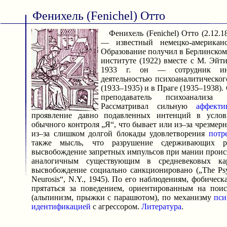
Фенихель (Fenichel) Отто
Фенихель (Fenichel) Отто (2.12.18
— известный немецко-американс
Образование получил в Берлинско
институте (1922) вместе с М. Эйти
1933 г. он — сотрудник инс
деятельностью психоаналитическог
(1933–1935) и в Праге (1935–1938).
преподаватель психоанализа
Рассматривал сильную
аффекти
проявление давно подавленных интенций в услови
обычного контроля „Я“, что бывает или из–за чрезмер
из–за слишком долгой блокады удовлетворения
потр
также мысль, что разрушение сдерживающих р
высвобождение запретных импульсов при мании проис
аналогичным существующим в средневековых кар
высвобождение социально санкционировано („The Psyc
Neurosis“, N.Y., 1945). По его наблюдениям, фобическ
прятаться за поведением, ориентированным на пои
(альпинизм, прыжки с парашютом), по механизму
пси
идентификацией
с агрессором.
Литература
.