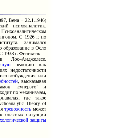
97, Вена – 22.1.1946)
кий психоаналитик.
м Психоаналитическом
нгоном. С 1926 г. по
титута. Занимался
о образование в Осло
 С 1938 г. Фенихель —
 в Лос–Анджелесе.
вную
реакцию как
ях недостаточности
ного возбуждения, или
ебностей
, высказывал
амок „суперэго“ и
ходит по механизмам,
навалах, где такое
hoanalytic Theory of
ая
тревожность
может
ск опасных ситуаций
хологической защиты