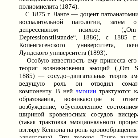
полиомиелита (1874).
C 1875 г. Ланге — доцент патоанатомии,
воспалительной патологии, затем о
депрессивном психозе („Om
Depressionstilstande“, 1886), с 1885
Копенгагенского университета, по
Лундского университета (1893).
Особую известность ему принесла его 
теория возникновения эмоций („Om Sin
1885) — сосудо–двигательная теория эм
ведущую роль он отводил сомато–
компоненту. В ней
эмоции
трактуются к
образования, возникающие в отв
возбуждение, обусловленное состояние
шириной кровеносных сосудов висцер
(такая трактовка эмоционального процес
взгляду Кеннона на роль кровообращения
адреналина). Эту теорию Ланге выдви