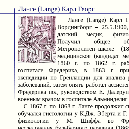
Ланге (Lange) Карл Георг
Ланге (Lange) Карл Гео
Вордингборг – 25.5.1900
датский медик, физио
Получил общее об
Метрополитен–школе (1
медицинское (кандидат ме
1860 г. по 1862 г. ра
госпитале Фредерика, в 1863 г. пр
экспедиции по Гренландии для анализа 
заболеваний, затем опять работал ассисте
Фредерика под руководством Е. Далеруп
военным врачом в госпитале Альминделиг 
С 1867 г. по 1868 г. Ланге продолжил с
обучался гистологии у К.Дж. Эберта и Г
физиологии у М. Шиффа во Фра
исследования бульбарного паралича (186