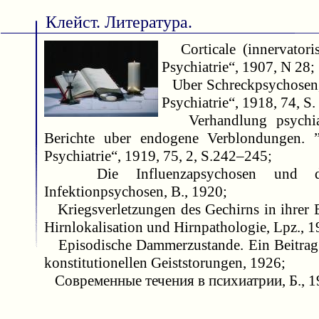
Клейст. Литература.
Corticale (innervatoris
Psychiatrie“, 1907, N 28;
Uber Schreckpsychosen, ”
Psychiatrie“, 1918, 74, S.
Verhandlung psychiatr
Berichte uber endogene Verblondungen. ”A
Psychiatrie“, 1919, 75, 2, S.242–245;
Die Influenzapsychosen und d
Infektionpsychosen, B., 1920;
Kriegsverletzungen des Gechirns in ihrer 
Hirnlokalisation und Hirnpathologie, Lpz., 1
Episodische Dammerzustande. Ein Beitrag 
konstitutionellen Geiststorungen, 1926;
Современные течения в психиатрии, Б., 1