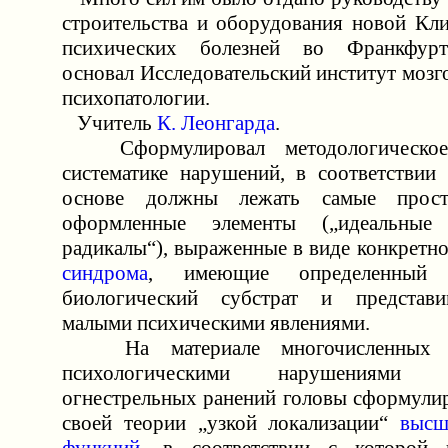
строительства и оборудования новой Кл
психических болезней во Франкфурт
основал Исследовательский институт мозг
психопатологии.
Учитель
К. Леонгарда
.
Сформулировал методологическое
систематике нарушений, в соответствии
основе должны лежать самые прост
оформленные элементы („идеальные 
радикалы“), выраженные в виде конкретн
синдрома
, имеющие определенный н
биологический субстрат и представ
малыми психическими явлениями.
На материале многочисленных н
психологическими нарушениями 
огнестрельных ранений головы сформули
своей теории „узкой локализации“
высш