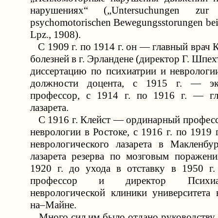
нарушениях“ („Untersuchungen zur
psychomotorischen Bewegungsstorungen bei 
Lpz., 1908).
С 1909 г. по 1914 г. он — главный врач
болезней в г. Эрландене (директор Г. Шпех
диссертацию по психиатрии и неврологи
должности доцента, с 1915 г. — эк
профессор, с 1914 г. по 1916 г. — гл
лазарета.
С 1916 г. Клейст — ординарный професс
неврологии в Ростоке, с 1916 г. по 1919 
неврологического лазарета в Макленбу
лазарета резерва по мозговым поражени
1920 г. до ухода в отставку в 1950 г
профессор и директор Психиа
неврологической клиники университета
на–Майне.
Много сил им было отдано руководству 