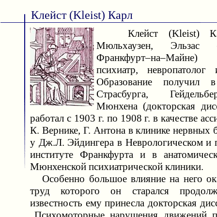
Клейст (Kleist) Карл
Клейст (Kleist) Кар
Мюльхаузен, Эльзас 
Франкфурт–на–Майне
психиатр, невропатолог 
Образование получил в
Страсбурга, Гейдельбе
Мюнхена (докторская дисс
работал с 1903 г. по 1908 г. в качестве асс
К. Вернике, Г. Антона в клинике нервных б
у Дж.Л. Эйдингера в Неврологическом и 
институте Франкфурта и в анатомическ
Мюнхенской психиатрической клиники.
Особенно большое влияние на него ока
труд которого он старался продол
известность ему принесла докторская дис
„Психомоторные нарушения движений п