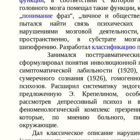
функций
, в соответствии с которой
головного мозга помещал такие функции, к
„
понимание
фраз“, „личное и обществе
пытался найти связь психических 
нарушениями мозговой деятельности
пространственно, в субстрате мозга
шизофрению. Разработал
классификацию 
Занимался посттравматическим
сформулировал понятия инволюционной п
симптоматической лабильности (1920),
сумеречного сознания (1926), гомогенн
психозов. Расширил систематику эндог
предложенную Э. Крепелином, особ
рассмотрев депрессивный психоз и 
феноменологический комплекс презрени
которые, по мнению больного, п
окружающие.
Дал классическое описание нарушен