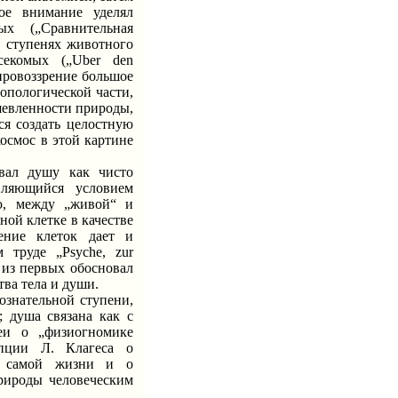
ое внимание уделял
 („Сравнительная
х ступенях животного
секомых („Uber den
 мировоззрение большое
ропологической части,
ушевленности природы,
ся создать целостную
осмос в этой картине
овал душу как чисто
ляющийся условием
ю, между „живой“ и
ной клетке в качестве
ение клеток дает и
 труде „Psyche, zur
н из первых обосновал
тва тела и души.
ознательной ступени,
 душа связана как с
еи о „физиогномике
пции Л. Клагеса о
и“ самой жизни и о
природы человеческим