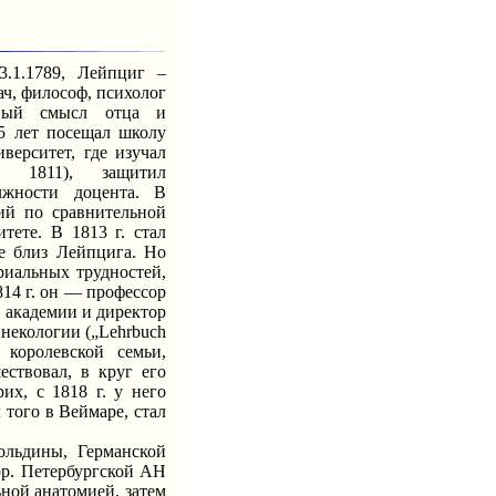
.1.1789, Лейпциг –
ач, философ, психолог
авый смысл отца и
15 лет посещал школу
верситет, где изучал
, 1811), защитил
лжности доцента. В
ий по сравнительной
тете. В 1813 г. стал
е близ Лейпцига. Но
риальных трудностей,
814 г. он — профессор
 академии и директор
инекологии („Lehrbuch
 королевской семьи,
ствовал, в круг его
их, с 1818 г. у него
л того в Веймаре, стал
льдины, Германской
рр. Петербургской АН
ьной анатомией, затем