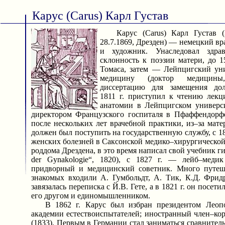
Карус (Carus) Карл Густав
Карус (Carus) Карл Густав (3
28.7.1869, Дрезден) — немецкий вр
и художник. Унаследовал здр
склонность к поэзии матери, до 
Томаса, затем — Лейпцигский уни
медицину (доктор медицины
диссертацию для замещения до
1811 г. приступил к чтению лекц
анатомии в Лейпцигском универси
директором Французского госпиталя в Пфаффендорф
после нескольких лет врачебной практики, из–за мате
должен был поступить на государственную службу, с 1
женских болезней в Саксонской медико–хирургической
роддома Дрездена, в это время написал свой учебник г
der Gynakologie“, 1820), с 1827 г. — лейб–медик
придворный и медицинский советник. Много путеше
знакомых входили А. Гумбольдт, А. Тик, К.Д. Фридр
завязалась переписка с Й.В. Гете, а в 1821 г. он посети
его другом и единомышленником.
В 1862 г. Карус был избран президентом Леопо
академии естествоиспытателей; иностранный член–ко
(1833). Первым в Германии стал заниматься сравнител