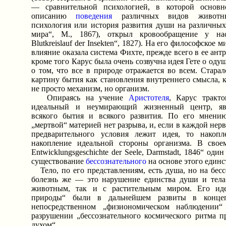
— сравнительной психологией, в которой основн
описанию
поведения
различных видов животных
психология или история развития души на различны
мира“, М., 1867), открыл кровообращение у на
Blutkreislauf der Insekten“, 1827). На его философское
влияние оказала система Фихте, прежде всего в ее ант
кроме того Карус была очень созвучна идея Гете о од
о том, что все в природе отражается во всем. Старал
картину бытия как становления внутреннего смысла, к
не просто механизм, но организм.
Опираясь на учение
Аристотеля
, Карус тракт
идеальный и неумирающий жизненный центр, яв
всякого бытия и всякого развития. По его мнени
„мертвой“ материей нет разрыва, и, если в каждой нерв
предварительного условия лежит идея, то накопл
накопление идеальной стороны организма. В своем
Entwicklungsgeschichte der Seele, Darmstadt, 1846“ оди
существование
бессознательного
на основе этого единс
Тело, по его представлениям, есть душа, но на бесс
болезнь же — это нарушение единства души и тела;
животным, так и с растительным миром. Его ид
природы“ были в дальнейшем развиты в конце
непосредственном „физиономическом наблюдени
разрушении „бессознательного космического ритма 
духом“.