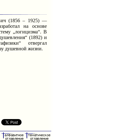
ч (1856 – 1925) —
азработал на основе
тему „логицизма“. В
душевления“ (1892) и
афизики“ отвергал
зу душевной жизни.