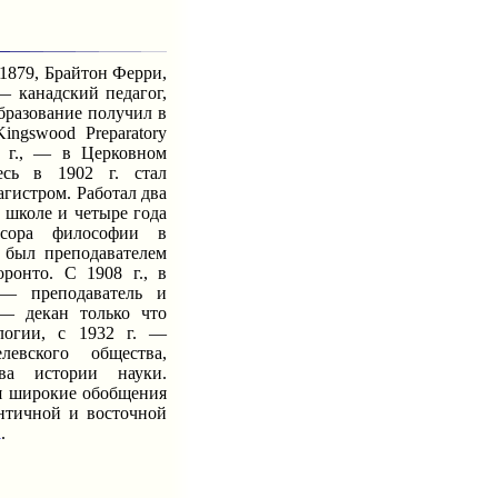
1879, Брайтон Ферри,
— канадский педагог,
бразование получил в
ingswood Preparatory
02 г., — в Церковном
есь в 1902 г. стал
агистром. Работал два
 школе и четыре года
ссора философии в
 был преподавателем
ронто. С 1908 г., в
 — преподаватель и
 — декан только что
логии, с 1932 г. —
левского общества,
ва истории науки.
ая широкие обобщения
античной и восточной
а
.