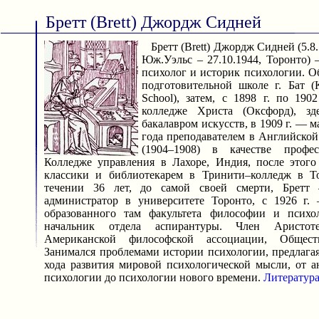
Бретт (Brett) Джордж Сидней
Бретт (Brett) Джордж Сидней (5.8.
Юж.Уэльс – 27.10.1944, Торонто) 
психолог и историк психологии. О
подготовительной школе г. Бат (K
School), затем, с 1898 г. по 19
колледже Христа (Оксфорд), зд
бакалавром искусств, в 1909 г. — м
года преподавателем в Английской
(1904–1908) в качестве профе
Колледже управления в Лахоре, Индия, после этого
классики и библиотекарем в Тринити–колледж в То
течении 36 лет, до самой своей смерти, Бретт
администратор в университете Торонто, с 1926 г.
образованного там факультета философии и психо
начальник отдела аспирантуры. Член Аристоте
Американской философской ассоциации, Общест
Занимался проблемами истории психологии, предлаг
хода развития мировой психологической мысли, от 
психологии до психологии нового времени.
Литератур