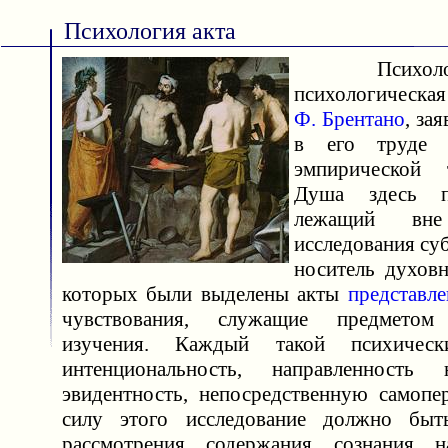
Психология акта
Психолог
психологичес
Ф. Брентано
, за
в его труде 
эмпирической 
Душа здесь п
лежащий вне
исследования су
носитель духовн
которых были выделены акты
представле
чувствования, служащие предметом 
изучения. Каждый такой психичес
интенциональность, направленность
эвидентность, непосредственную самопе
силу этого исследование должно быт
рассмотрения содержания сознания 