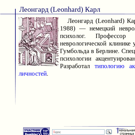
Леонгард (Leonhard) Карл
Леонгард (Leonhard) Кар
1988) — немецкий неврол
психолог. Профессор
неврологической клинике 
Гумбольда в Берлине. Спец
психологии акцентуирова
Разработал
типологию ак
личностей
.