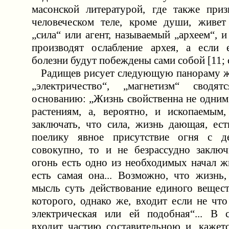
масонской литературой, где также приз
человеческом теле, кроме души, живет
„сила“ или агент, называемый „археем“, и
производят ослабление архея, а если 
болезни будут побеждены сами собой [11; с
Радищев рисует следующую панораму жи
„электричество“, „магнетизм“ свод
основанию: „Жизнь свойственна не одним
растениям, а, вероятно, и ископаемым
заключать, что сила, жизнь дающая, ест
поелику явное присутствие огня с д
совокупно, то и не безрассудно заклю
огонь есть одно из необходимых начал ж
есть самая она... Возможно, что жизнь,
мысль суть действование единого вещест
которого, однако же, входит если не что
электрическая или ей подобная“... В 
входит частию составительною и, кажет