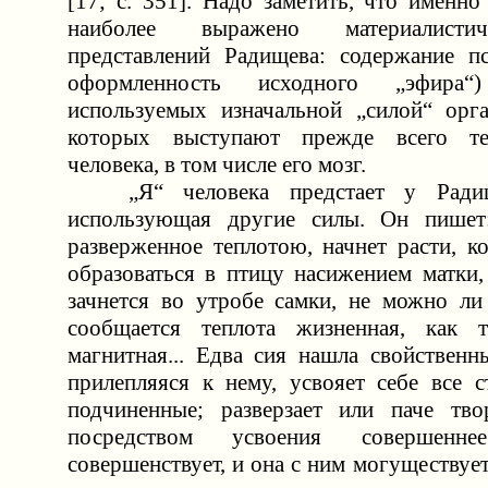
[17; c. 351]. Надо заметить, что именн
наиболее выражено материалисти
представлений Радищева: содержание пси
оформленность исходного „эфира
используемых изначальной „силой“ орга
которых выступают прежде всего те
человека, в том числе его мозг.
„Я“ человека предстает у Радищ
использующая другие силы. Он пишет:
разверженное теплотою, начнет расти, к
образоваться в птицу насижением матки,
зачнется во утробе самки, не можно ли 
сообщается теплота жизненная, как 
магнитная... Едва сия нашла свойственн
прилепляяся к нему, усвояет себе все с
подчиненные; разверзает или паче тво
посредством усвоения совершенн
совершенствует, и она с ним могуществует