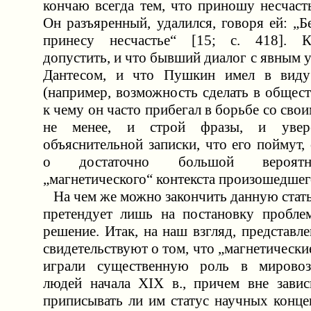
кончаю всегда тем, что приношу несчастье
Он разъяренный, удалился, говоря ей: „Б
принесу несчастье“ [15; с. 418]. 
допустить, и что бывший диалог с явным
Дантесом, и что Пушкин имел в виду
(например, возможность сделать в общес
к чему он часто прибегал в борьбе со свои
не менее, и строй фразы, и увере
объяснительной записки, что его поймут,
о достаточно большой вероятн
„магнетического“ контекста произошедшег
На чем же можно закончить данную стать
претендует лишь на постановку пробле
решение. Итак, на наш взгляд, представ
свидетельствуют о том, что „магнетически
играли существенную роль в мировоз
людей начала XIX в., причем вне завис
приписывать ли им статус научных конце