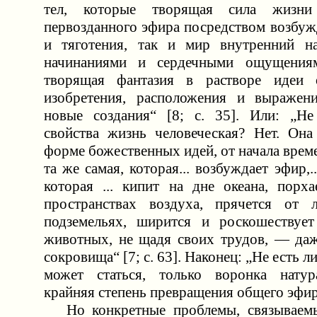
тел, которые творящая сила жизни
первозданного эфира посредством возбуж
и тяготения, так и мир внутренний на
начинаниями и сердечными ощущения
творящая фантазия в растворе идеи о
изобретения, расположения и выражени
новые создания“ [8; c. 35]. Или: „Не
свойства жизнь человеческая? Нет. Она
форме божественных идей, от начала врем
та же самая, которая... возбуждает эфир,.
которая ... кипит на дне океана, порх
пространствах воздуха, прячется от 
подземельях, ширится и роскошествует
животных, не щадя своих трудов, — даж
сокровища“ [7; c. 63]. Наконец: „Не есть л
может статься, только воронка натура
крайняя степень превращения общего эфира?
Но конкретные проблемы, связываем