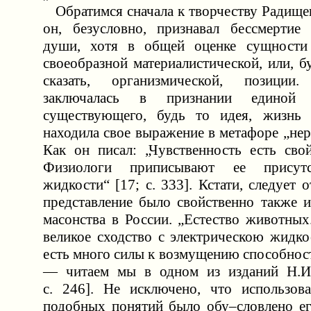
Обратимся сначала к творчеству Радищев
он, безусловно, признавал бессмертие
души, хотя в общей оценке сущности
своеобразной материалистической, или, б
сказать, организмической, позиции
заключалась в признании единой
существующего, будь то идея, жизнь 
находила свое выражение в метафоре „не
Как он писал: „Чувственность есть свой
Физиологи приписывают ее присут
жидкости“ [17; c. 333]. Кстати, следует о
представление было свойственно также и
масонства в России. „Естество животных..
великое сходство с электрическою жидко
есть много силы к возмущению способнос
— читаем мы в одном из изданий Н.И.
c. 246]. Не исключено, что использов
подобных понятий было обу–словлено ег