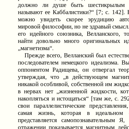
должно ли душе быть шестикрылым с
называют ее Каббалистики?“ [7; c. 142].
можно увидеть скорее эрудицию авт
мировой философии, но не здравый смысл.
его идейного союзника, Велланского, 
найти довольно много оригинальных ид
„магнетизма“.
Прежде всего, Велланский был естестве
последователем немецкого идеализма. В
оппонентом Радищева, он отвергал тео
утверждая, что „в действующем магнит
никакой особливой, собственной им жидкост
в нервах нет „жизненной жидкости, ко
накопляться и истощаться“ [там же, c. 2
свои параллелистические представления
самая жизнь, которая в идеальном 
представляется самопознавательным Я,
отражении показывается магнитным дейс