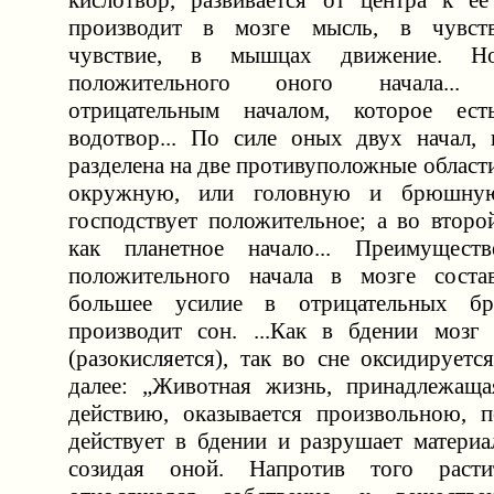
кислотвор, развивается от центра к е
производит в мозге мысль, в чувст
чувствие, в мышцах движение. Но
положительного оного начала... о
отрицательным началом, которое ест
водотвор... По силе оных двух начал, 
разделена на две противуположные област
окружную, или головную и брюшну
господствует положительное; а во второ
как планетное начало... Преимуществ
положительного начала в мозге состав
большее усилие в отрицательных б
производит сон. ...Как в бдении мозг 
(разокисляется), так во сне оксидируется
далее: „Животная жизнь, принадлежаща
действию, оказывается произвольною, п
действует в бдении и разрушает материа
созидая оной. Напротив того расти