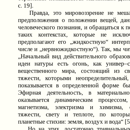
c. 19].
Правда, это мировоззрение не меша
предположения о положении вещей, дан
человеческого познания, и обращаться к 
таких контекстах, которые не исклю
предполагают его „жидкостную“ интерп
числе и „нервножидкостную“). Так, мы ч
„Начальный вид действительного образо
идеи натуры есть огонь, как универ–с
вещественного мира, состоящий из св
тяжести, которыми неопределительный
показывается в определенной форме бы
Эфирная деятельность, в материально
оказывается динамическим процессом
магнетизма, электризма и химизма, с
тяжести, свету и теплоте, по которы
планетные стихии: земля, воздух и вода“ [5;
Но на этих, достаточно тривиальных,