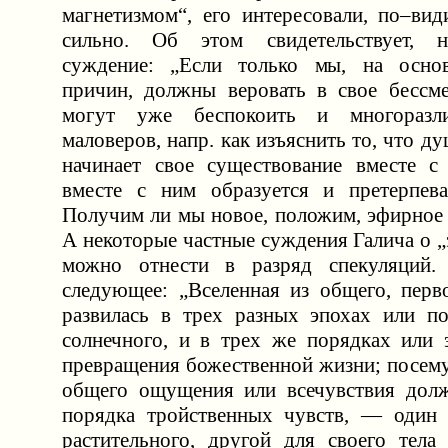
магнетизмом“, его интересовали, по–вид
сильно. Об этом свидетельствует, н
суждение: „Если только мы, на осно
причин, должны веровать в свое бессме
могут уже беспокоить и многоразл
маловеров, напр. как изъяснить то, что 
начинает свое существование вместе с
вместе с ним образуется и претерпева
Получим ли мы новое, положим, эфирное те
А некоторые частные суждения Галича о 
можно отнести в разряд спекуляций. 
следующее: „Вселенная из общего, перв
развилась в трех разных эпохах или по
солнечного, и в трех же порядках или 
превращения божественной жизни; посему
общего ощущения или всечувствия долж
порядка тройственных чувств, — один 
растительного, другой для своего тела 