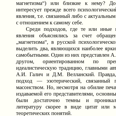
магнетизма“) или близкие к нему? До
интересует прежде всего психологически
явления, т.е. связанный либо с актуальны
с отношением к самому себе.
Среди подходов, где те или иные п
явления объяснялись за счет обращ
„магнетизма“, в русской психологичес
выделить два, являющихся наиболее ярки
самобытными. Один из них представлен А
другом, ориентированном по пре
идеалистическую традицию, главными ав
А.И. Галич и Д.М. Велланский. Правда
подход — эзотерический, связанный 
масонством. Но, несмотря на обилие печ
издаваемой его представителями, основн
были достаточно темны и проника
литературу скорее в виде цитат или м
теоретических понятий.