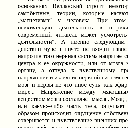
основаниях Велланский строит некотор
самобытные, теории, которые касаю
„магнетизма“ у человека. При этом
психическую деятельность в штрих
современный читатель может усмотреть
деятельности“. А именно следующим
действии чувств ничто не входит извне
напротив того нервная система напрягается
центра к ее окружности, или от мозга
органу, а оттуда к чувственному пре
напряжение и излияние нервной системы е
мозг и нервы не что иное суть, как эфи
мире... Напряжение между мякошн
веществом мозга составляет мысль. Мозг, д
или какую–либо часть тела, ощущает
образом происходит ощущение собственн
совершается и чувствование внешних пре
нервы действуют таким же способом пр