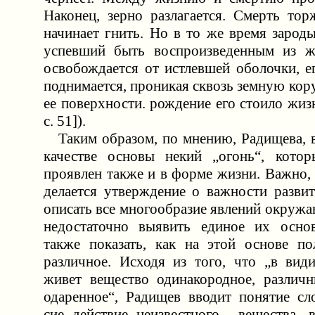
Наконец, зерно разлагается. Смерть тор
начинает гнить. Но в то же время зарод
успевший быть воспроизведенным из жи
освобождается от истлевшей оболочки, е
поднимается, проникая сквозь земную кору
ее поверхности. рождение его стоило жизн
с. 51]).
Таким образом, по мнению, Радищева, в
качестве основы некий „огонь“, кото
проявлен также и в форме жизни. Важно,
делается утверждение о важности развит
описать все многообразие явлений окруж
недостаточно выявить единое их основ
также показать, как на этой основе по
различное. Исходя из того, что „в ви
живет вещество одинакородное, различ
одаренное“, Радищев вводит понятие сл
сие действие неизвестного... вещества, 