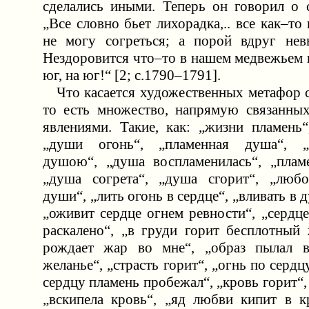
сделались иными. Теперь он говорил о 
„Все словно бьет лихорадка,.. все как–то 
не могу согреться; а порой вдруг нев
Нездоровится что–то в нашем медвежьем 
юг, на юг!“ [2; с.1790–1791].
Что касается художественных метафор 
то есть множество, напрямую связанны
явлениями. Такие, как: „жизни пламень“
„души огонь“, „пламенная душа“, „
душою“, „душа воспламенилась“, „плам
„душа согрета“, „душа сгорит“, „любо
души“, „лить огонь в сердце“, „вливать в 
„оживит сердце огнем ревности“, „сердце
раскалено“, „в груди горит бесплотный 
рождает жар во мне“, „образ пылал в
желанье“, „страсть горит“, „огнь по сердц
сердцу пламень пробежал“, „кровь горит“, 
„вскипела кровь“, „яд любви кипит в кр