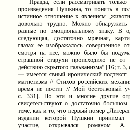
Правда, если рассматривать только 
произведения Пушкина, то понять в по
истинное отношение к явлениям „животн
довольно трудно. Можно обнаружить
разные по эмоциональному знаку. В 
следующая, достаточно мрачная, карт
глазах ее изображалось совершенное от
смотря на нее, можно было бы подумат
страшной старухи происходило не от 
действию скрытого гальванизма“ [16; т. 3, 
— имеется явный иронический подтекст: 
магнетизма // Стихов российских механи
время не постиг // Мой бестолковый уче
с. 331]. Но эти и многие другие от
свидетельствуют о достаточно большом 
теме, как и то, что первый номер „Литерат
издании которой Пушкин принимал с
участие, открывался романом А. 