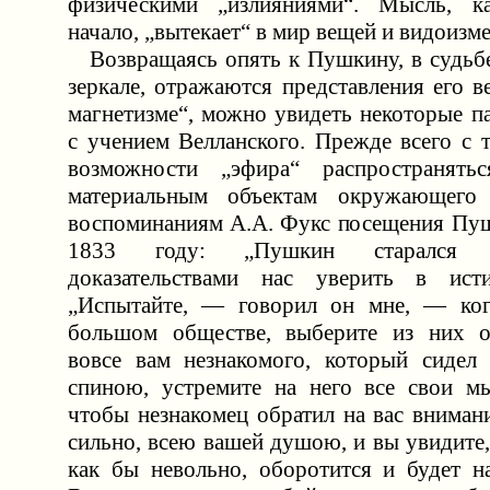
физическими „излияниями“. Мысль, к
начало, „вытекает“ в мир вещей и видоизме
Возвращаясь опять к Пушкину, в судьбе 
зеркале, отражаются представления его 
магнетизме“, можно увидеть некоторые п
с учением Велланского. Прежде всего с т
возможности „эфира“ распространят
материальным объектам окружающего
воспоминаниям А.А. Фукс посещения Пу
1833 году: „Пушкин старался в
доказательствами нас уверить в исти
„Испытайте, — говорил он мне, — ког
большом обществе, выберите из них од
вовсе вам незнакомого, который сидел
спиною, устремите на него все свои мы
чтобы незнакомец обратил на вас вниман
сильно, всею вашей душою, и вы увидите,
как бы невольно, оборотится и будет на