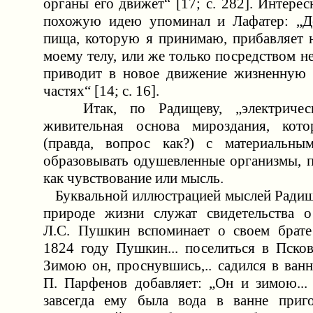
органы его движет“ [17; c. 282]. Интерес
похожую идею упоминал и Лафатер: „Де
пища, которую я принимаю, прибавляет 
моему телу, или же только посредством н
приводит в новое движение жизненную 
частях“ [14; с. 16].
Итак, по Радищеву, „электрическ
живительная основа мироздания, котор
(правда, вопрос как?) с материальны
образовывать одушевленные организмы, п
как чувствование или мысль.
Буквальной иллюстрацией мыслей Радищ
природе жизни служат свидетельства о
Л.С. Пушкин вспоминает о своем брате
1824 году Пушкин... поселиться в Псков
Зимою он, проснувшись,.. садился в ванну
П. Парфенов добавляет: „Он и зимою... 
завсегда ему была вода в ванне приго