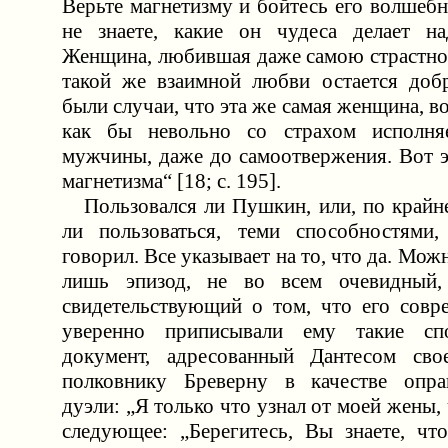
Верьте магнетизму и бойтесь его волшеб
не знаете, какие он чудеса делает на
Женщина, любившая даже самою страстн
такой же взаимной любви остается доб
были случаи, что эта же самая женщина, в
как бы невольно со страхом исполня
мужчины, даже до самоотвержения. Вот э
магнетизма“ [18; c. 195].
Пользовался ли Пушкин, или, по крайне
ли пользоваться, теми способностями
говорил. Все указывает на то, что да. Мож
лишь эпизод, не во всем очевидный,
свидетельствующий о том, что его совр
уверенно приписывали ему такие сп
документ, адресованный Дантесом свое
полковнику Бреверну в качестве опра
дуэли: „Я только что узнал от моей жены, 
следующее: „Берегитесь, Вы знаете, чт