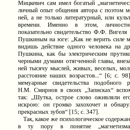
Мицкевич сам имел богатый „магнетичес
личный опыт общения автора с поэтом мо
ней, а не только литературный, или куль
времени. Именно в этом, личностн
показательно свидетельство Ф.Ф. Вигеля 
Пушкиным на юге: „Как не верить силе м
видишь действие одного человека на др
Пушкина, как бы электрическим прутик
черными думами отягченной главы, внез
ней тысячу мыслей, живых, веселых, мол
расстояние наших возрастов...“ [6; с. 98
мемуарные свидетельства подобного р
Н.М. Смирнов в своих „Записках“ вспо
так: „Шутка, острое слово оживляли ег
искрою: он громко захохочет и обнару
прекрасных зубов“ [15; с. 347].
Так, какое же психологическое содержан
в ту пору в понятие „магнетизма