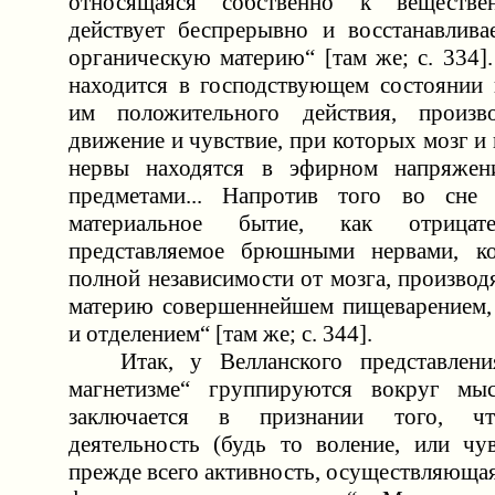
относящаяся собственно к веществе
действует беспрерывно и восстанавлив
органическую материю“ [там же; c. 334]
находится в господствующем состоянии 
им положительного действия, произв
движение и чувствие, при которых мозг и
нервы находятся в эфирном напряже
предметами... Напротив того во сне 
материальное бытие, как отрицате
представляемое брюшными нервами, ко
полной независимости от мозга, произво
материю совершеннейшем пищеварением,
и отделением“ [там же; c. 344].
Итак, у Велланского представлени
магнетизме“ группируются вокруг мы
заключается в признании того, чт
деятельность (будь то воление, или чув
прежде всего активность, осуществляющая