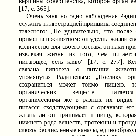
вершины совершенства, которое орган ее
[17; c. 363].
Очень занятно одно наблюдение Радище
служить иллюстрацией принципа соединен
телесного: „Не удивительно, что после 
приметна в животном: он уделил жизни св
количество для своего состава он паки пр
извлекая жизнь из того, чем питается
питающее, есть живо“ [17; c. 277]. Кс
связана гипотеза о питании животн
упомянутая Радищевым: „Поелику орг
сохраниться может токмо пищею, 
органических веществ питаетс
органическими же в разных их видах 
питаяся сходствующими с органами его
жизнь ли он принимает в пищу, которая
нижнего рода веществ, протекши и процедя
сквозь бесчисленные каналы, единообразуе