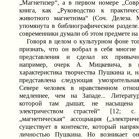
„Магнетизер“, а в первом номере „Совр
книга, как „Руководство к практиче
животного магнетизма“ (Соч. Делеза. 
упомянута в библиографическом разделе.
современники думали об этом предмете на
Говоря в целом о культурном фоне тог
признать, что он вобрал в себя многие 
представления и сделал их привычн
например, очерк А. Мицкевича, в к
характеристика творчества Пушкина и, н
представлена следующая умозрительна
Севере человек в нравственном отнош
медленнее, чем на Западе... Литерату
которой там дышат, не насыщена
электричеством страстей“ [12; c
„магнетическая“ ассоциация („электриче
существует в контексте, который напря
личностью Пушкина. Но возникает он