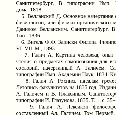
Санктпетербург, В типографии Имп. В
дома. 1818.
5. Велланский Д. Основное начертание 
физиологии, или физики органического м
Данилом Велланским. Санктпетербург. В
Тип., 1836.
6. Вигель Ф.Ф. Записки Филипа Филипов
VI–VII. М., 1893.
7. Галич А. Картина человека, опыт н
чтения о предметах самопознания для вс
сословий, начертанный А. Галичем. Са
типографии Имп. Академии Наук. 1834. Кн.
8. Галич А. Роспись идеалам греческ
Летопись факультетов на 1835 год, Изданн
А. Галичем и В. Плаксиным. Санктпетерб
типографии И. Глазунова. 1835. Т. 1. с. 35–
9. Галич А. Лексикон философск
составленный Ал. Галичем. Том Первый. 