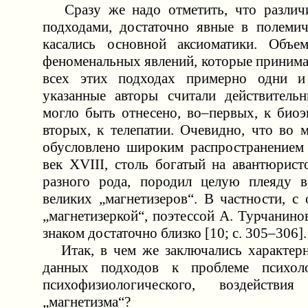
Сразу же надо отметить, что различ
подходами, достаточно явные в полемич
касались основной аксиоматики. Объе
феноменальных явлений, которые принима
всех этих подходах примерно одни 
указанные авторы считали действитель
могло быть отнесено, во–первых, к биоэ
вторых, к телепатии. Очевидно, что во 
обусловлено широким распространением
век XVIII, столь богатый на авантюрист
разного рода, породил целую плеяду в
великих „магнетизеров“. В частности, с
„магнетизеркой“, поэтессой А. Турчанин
знаком достаточно близко [10; с. 305–306].
Итак, в чем же заключались характерн
данных подходов к проблеме психоло
психофизиологического, воздействи
„магнетизма“?