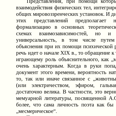
Представления, при помощи которы
взаимодействия физических тел, интегрир
общих мировоззренческих установок. И д
этих представлений предполагает
формализацию в основных теоретичес
схемах взаимозависимостей, но и
универсальность, в том числе путе
объяснения при их помощи психической р
речь идет о начале XIX в., то обращение к
играющему роль объяснительного, как „м
очень характерным. Когда в руки попа
документ этого времени, вероятность на
то, так или иначе связанное с „животн
(или электричеством, эфиром, гальв
достаточно велика. В частности, это вер
мемуарной литературы, посвященной А.
более, что сама личность поэта как бы 
„месмерическое“.