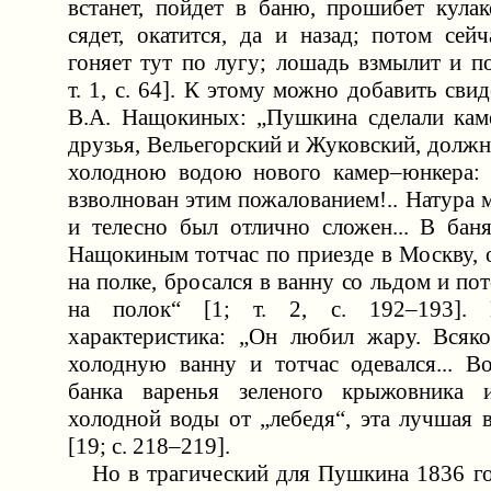
встанет, пойдет в баню, прошибет кулак
сядет, окатится, да и назад; потом сей
гоняет тут по лугу; лошадь взмылит и по
т. 1, с. 64]. К этому можно добавить свид
В.А. Нащокиных: „Пушкина сделали кам
друзья, Вельегорский и Жуковский, долж
холодною водою нового камер–юнкера: 
взволнован этим пожалованием!.. Натура
и телесно был отлично сложен... В баня
Нащокиным тотчас по приезде в Москву, 
на полке, бросался в ванну со льдом и по
на полок“ [1; т. 2, с. 192–193].
характеристика: „Он любил жару. Всяк
холодную ванну и тотчас одевался... Во
банка варенья зеленого крыжовника 
холодной воды от „лебедя“, эта лучшая 
[19; с. 218–219].
Но в трагический для Пушкина 1836 го