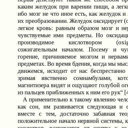
каким желудок при варении пищи, а легк
ибо мозг не что иное есть, как желудок и
их преобразовании. Желудок оксидирует (о
легкое кровь: равным образом мозг и н
чувствуемые ими предметы. Но оксидаци
производимое кислотвором (oxi
сожигательным началом. Посему и чув
горение, причиняемое мозгом и нерва
предметах. Во время бдения, когда мы мыс
движемся, исходит от нас беспрестанно 
зримая явственно сомнамбулами, ко
магнитизера видят и ощущают голубой ог
из пальцев приближенных к ним его рук“ [4
А применительно к такому явлению чело
как сон, им развивается следующая и о
вместе с тем, достаточно забавная те
положительное начало нервной системы, 