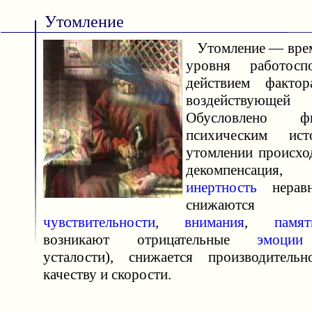
Утомление
Утомление — врем
уровня работосп
действием фактор
воздействующе
Обусловлено ф
психическим ис
утомлении происход
декомпенсация, 
инертность
неравн
снижаются 
чувствительности
,
внимания
,
памят
возникают отрицательные
эмоции
усталости), снижается производитель
качеству и скорости.