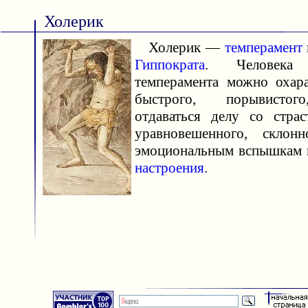
Холерик
Холерик —
темперамент
Гиппократа
. Человека х
темперамента можно охара
быстрого, порывистог
отдаваться делу со стра
уравновешенного, скло
эмоциональным вспышкам 
настроения
.