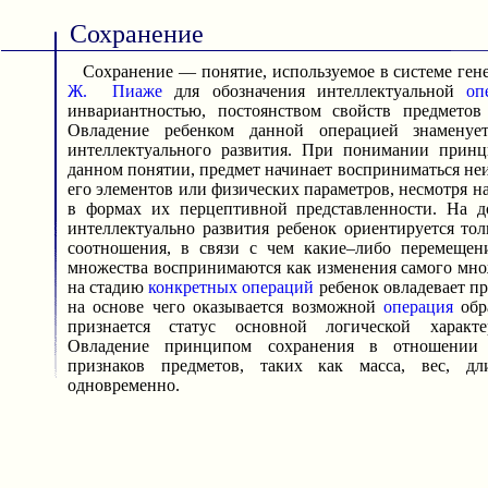
Сохранение
Сохранение — понятие, используемое в системе ген
Ж. Пиаже
для обозначения интеллектуальной
оп
инвариантностью, постоянством свойств предмето
Овладение ребенком данной операцией знамену
интеллектуального развития. При понимании принц
данном понятии, предмет начинает восприниматься не
его элементов или физических параметров, несмотря н
в формах их перцептивной представленности. На д
интеллектуально развития ребенок ориентируется то
соотношения, в связи с чем какие–либо перемещен
множества воспринимаются как изменения самого мно
на стадию
конкретных операций
ребенок овладевает п
на основе чего оказывается возможной
операция
обра
признается статус основной логической харак
Овладение принципом сохранения в отношении 
признаков предметов, таких как масса, вес, дл
одновременно.