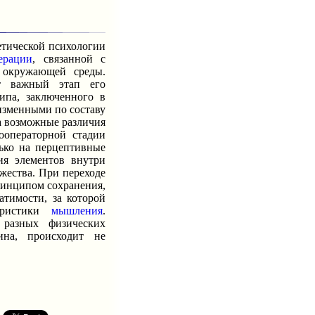
етической психологии
ерации
, связанной с
в окружающей среды.
ет важный этап его
ипа, заключенного в
изменными по составу
а возможные различия
ооператорной стадии
лько на перцептивные
ия элементов внутри
жества. При переходе
ринципом сохранения,
тимости, за которой
теристики
мышления
.
разных физических
ина, происходит не