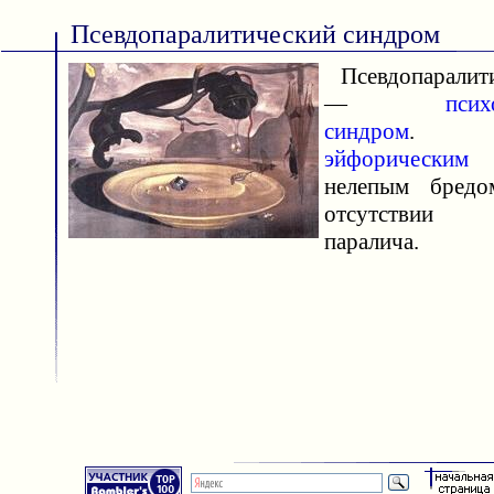
Псевдопаралитический синдром
Псевдопаралити
—
псих
синдром
. Хар
эйфорическим
н
нелепым бредо
отсутствии п
паралича.