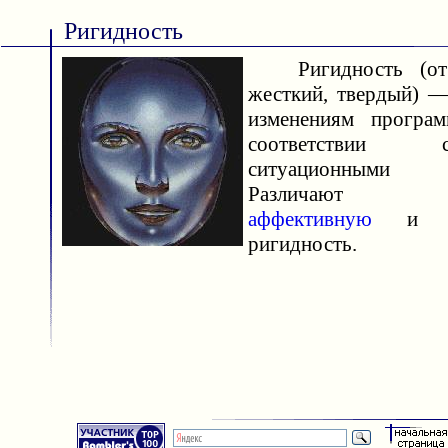
Ригидность
Ригидность (от л
жесткий, твердый) —
изменениям прогр
соответствии
ситуационными т
Различа
аффективную
ригидность.