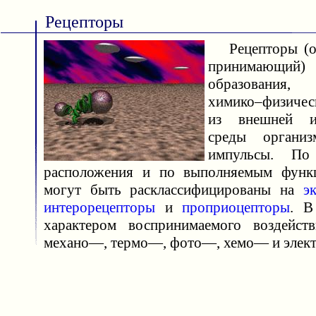
Рецепторы
Рецепторы (от 
принимающий
образования, 
химико–физичес
из внешней и
среды органи
импульсы. По
расположения и по выполняемым функ
могут быть расклассифицированы на
э
интерорецепторы
и
проприоцепторы
. В
характером воспринимаемого воздейств
механо—, термо—, фото—, хемо— и элект