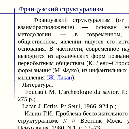
Французский структурализм
Французский структурализм (от лат
взаиморасположение) — основан на
методологии — в современном, 
общественном, явлении ищутся его ист
основания. В частности, современное н
выводится из архаических форм познани
первобытным обществам (К. Леви–Стросс
форм знания (М. Фуко), из инфантильных
мышления (
Ж. Лакан
).
Литература.
Foucault M. L'archeologie du savior. P.: 
275 p.;
Lacan J. Ecrits. P.: Seuil, 1966, 924 p.;
Ильин Г.И. Проблема бессознательного
структурализме // // Вестник Моск. у
Психология. 1980, N 1, с. 62–73.