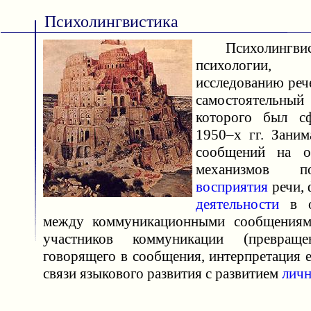
Психолингвистика
Психолингвист
психологии, 
исследованию ре
самостоятель
которого был с
1950–х гг. Заним
сообщений на о
механизмов п
восприятия
речи, 
деятельности
в о
между коммуникационными сообщениям
участников коммуникации (превра
говорящего в сообщения, интерпретация 
связи языкового развития с развитием
личн