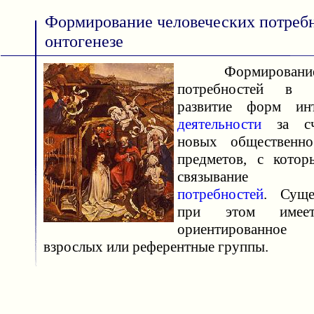
Формирование человеческих потребн
онтогенезе
Формирование ч
потребностей в 
развитие форм инт
деятельности
за сче
новых общественн
предметов, с котор
связывание би
потребностей
. Суще
при этом им
ориентированное
взрослых или референтные группы.