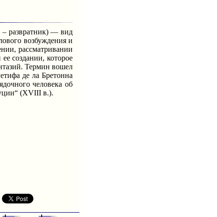
 – развратник) — вид
лового возбуждения и
ении, рассматривании
ее создании, которое
нтазий. Термин вошел
етифа де ла Бретонна
ядочного человека об
ии“ (ХVIII в.).