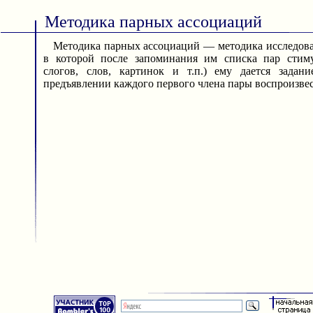
Методика парных ассоциаций
Методика парных ассоциаций — методика исследован
в которой после запоминания им списка пар стим
слогов, слов, картинок и т.п.) ему дается зада
предъявлении каждого первого члена пары воспроизвес