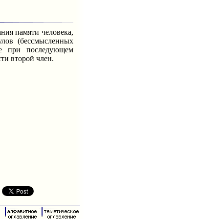
ия памяти человека,
улов (бессмысленных
ние при последующем
ти второй член.