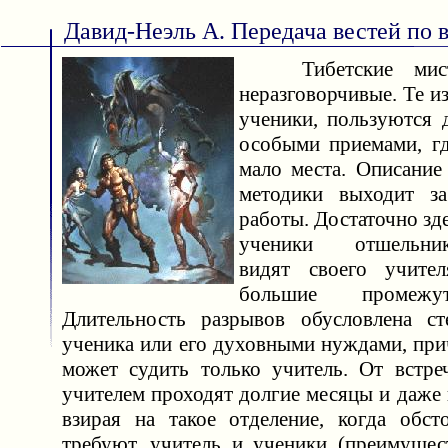
Давид-Неэль А. Передача вестей по 
Тибетские мис
неразговорчивые. Те из
ученики, пользуются 
особыми приемами, гд
мало места. Описани
методики выходит з
работы. Достаточно зде
ученики отшельнико
видят своего учител
большие промежу
Длительность разрывов обусловлена ст
ученика или его духовными нуждами, при
может судить только учитель. От встре
учителем проходят долгие месяцы и даже 
взирая на такое отделение, когда обсто
требуют, учитель и ученики (преимущес