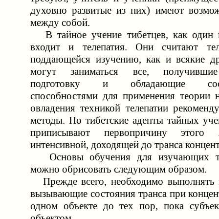
духовно развитые из них) имеют возмо
между собой.
В тайное учение тибетцев, как один и
входит и телепатия. Они считают тел
поддающейся изучению, как и всякие д
могут заниматься все, получивши
подготовку и обладающие соот
способностями для применения теории н
овладения техникой телепатии рекоменд
методы. Но тибетские адепты тайных уче
приписывают первопричину этого 
интенсивной, доходящей до транса концен
Основы обучения для изучающих те
можно обрисовать следующим образом.
Прежде всего, необходимо выполнять в
вызывающие состояния транса при концен
одном объекте до тех пор, пока субъек
объектом.