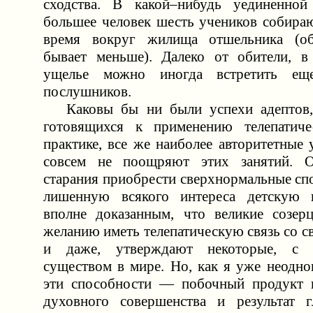
сходства. В какой–нибудь уединенной
большее человек шесть учеников собираю
время вокруг жилища отшельника (о
бывает меньше). Далеко от обители, в
ущелье можно иногда встретить еще
послушников.
Каковы бы ни были успехи адептов, 
готовящихся к применению телепатиче
практике, все же наиболее авторитетные
совсем не поощряют этих занятий. 
старания приобрести сверхнормальные сп
лишенную всякого интереса детскую и
вполне доказанным, что великие созер
желанию иметь телепатическую связь со 
и даже, утверждают некоторые, 
существом в мире. Но, как я уже неодно
эти способности — побочный продукт и
духовного совершенства и результат г