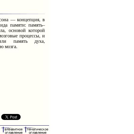
она — концепция, в
вида памяти: память–
ла, основой которой
мозговые процессы, и
 или память духа,
ью мозга.