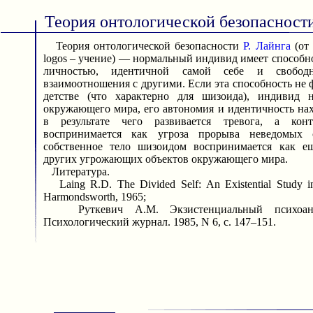
Теория онтологической безопасност
Теория онтологической безопасности
Р. Лайнга
(от 
logos – учение) — нормальный индивид имеет способн
личностью, идентичной самой себе и свобод
взаимоотношения с другими. Если эта способность не 
детстве (что характерно для шизоида), индивид 
окружающего мира, его автономия и идентичность нах
в результате чего развивается тревога, а кон
воспринимается как угроза прорыва неведомых
собственное тело шизоидом воспринимается как е
других угрожающих объектов окружающего мира.
Литература.
Laing R.D. The Divided Self: An Existential Study i
Harmondsworth, 1965;
Руткевич А.М. Экзистенциальный психоан
Психологический журнал. 1985, N 6, с. 147–151.