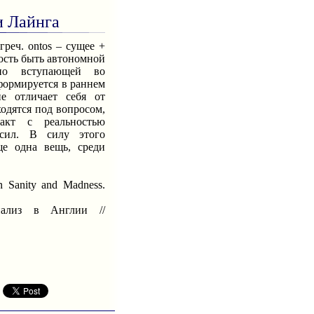
и Лайнга
греч. ontos – сущее +
ость быть автономной
но вступающей во
формируется в раннем
не отличает себя от
одятся под вопросом,
такт с реальностью
 сил. В силу этого
ще одна вещь, среди
n Sanity and Madness.
ализ в Англии //