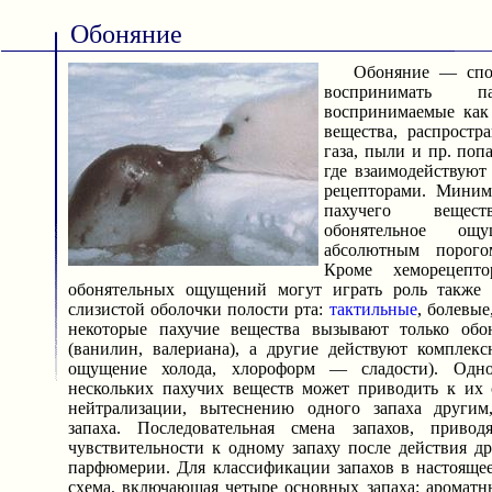
Обоняние
Обоняние — спосо
воспринимать па
воспринимаемые как
вещества, распростр
газа, пыли и пр. поп
где взаимодействуют
рецепторами. Миним
пахучего вещест
обонятельное ощу
абсолютным порогом
Кроме хеморецепт
обонятельных ощущений могут играть роль также 
слизистой оболочки полости рта:
тактильные
, болевые
некоторые пахучие вещества вызывают только обо
(ванилин, валериана), а другие действуют комплек
ощущение холода, хлороформ — сладости). Одно
нескольких пахучих веществ может приводить к их
нейтрализации, вытеснению одного запаха другим
запаха. Последовательная смена запахов, приво
чувствительности к одному запаху после действия др
парфюмерии. Для классификации запахов в настояще
схема, включающая четыре основных запаха: ароматн