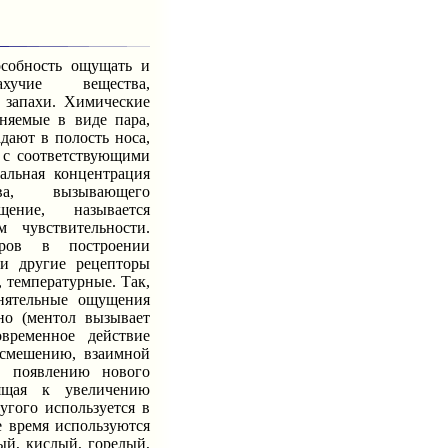
бность ощущать и
хучие вещества,
 запахи. Химические
аняемые в виде пара,
адают в полость носа,
 с соответствующими
альная концентрация
ва, вызывающего
щение, называется
 чувствительности.
оров в построении
и другие рецепторы
, температурные. Так,
нятельные ощущения
сно (ментол вызывает
временное действие
 смешению, взаимной
, появлению нового
дящая к увеличению
угого используется в
е время используются
ый, кислый, горелый,